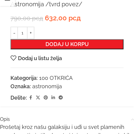
Astronomija /tvrd povez/
632,00
рсд
790,00
рсд
DODAJ U KORPU
Dodaj u listu želja
Kategorija:
100 OTKRIĆA
Oznaka:
astronomija
Delite:
Opis
Prošetaj kroz našu galaksiju i uđi u svet plamenih