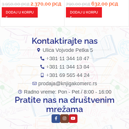
2.370,00
рсд
632,00
рсд
3.950,00
рсд
790,00
рсд
DODAJ U KORPU
DODAJ U KORPU
Kontaktirajte nas
Ulica Vojvode Petka 5
+381 11 344 18 47
+381 11 344 13 84
+381 69 565 44 24
prodaja@knjigakomerc.rs
Radno vreme: Pon - Pet / 8:00 - 16:00
Pratite nas na društvenim
mrežama