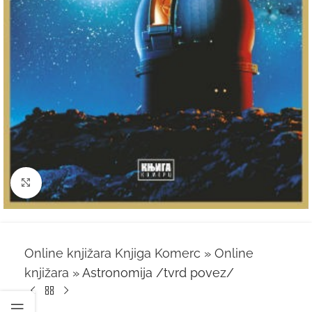
Kliknite za uvećanje
Online knjižara Knjiga Komerc
»
Online
knjižara
»
Astronomija /tvrd povez/