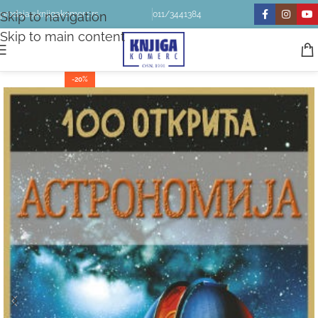
Skip to navigation
prodaja@knjigakomerc.rs
011/3441384
Skip to main content
-20%