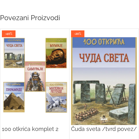
Povezani Proizvodi
-40%
-20%
100 otkrića komplet 2
Čuda sveta /tvrd povez/