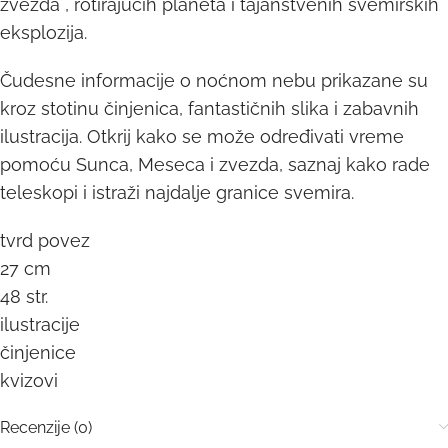
zvezda , rotirajućih planeta i tajanstvenih svemirskih
eksplozija.
Čudesne informacije o noćnom nebu prikazane su
kroz stotinu činjenica, fantastičnih slika i zabavnih
ilustracija. Otkrij kako se može određivati vreme
pomoću Sunca, Meseca i zvezda, saznaj kako rade
teleskopi i istraži najdalje granice svemira.
tvrd povez
27 cm
48 str.
ilustracije
činjenice
kvizovi
Recenzije (0)