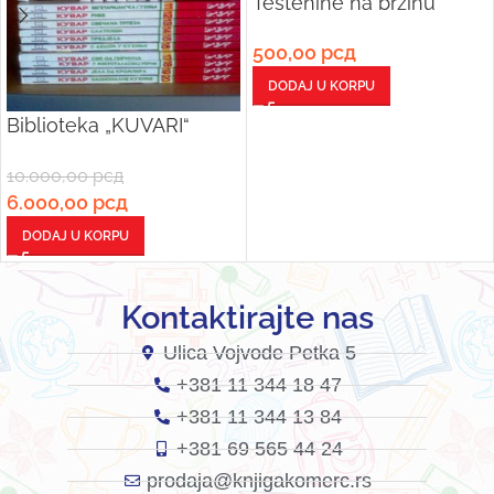
Testenine na brzinu
500,00
рсд
DODAJ U KORPU
Biblioteka „KUVARI“
10.000,00
рсд
6.000,00
рсд
DODAJ U KORPU
Kontaktirajte nas
Ulica Vojvode Petka 5
+381 11 344 18 47
+381 11 344 13 84
+381 69 565 44 24
prodaja@knjigakomerc.rs