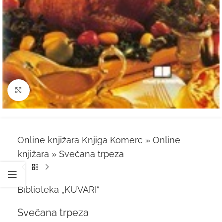
Kliknite za uvećanje
Online knjižara Knjiga Komerc
»
Online
knjižara
»
Svečana trpeza
Biblioteka „KUVARI“
Svečana trpeza