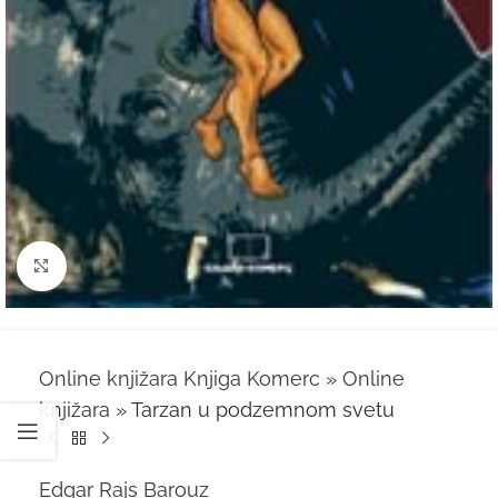
Kliknite za uvećanje
Online knjižara Knjiga Komerc
»
Online
knjižara
»
Tarzan u podzemnom svetu
Edgar Rajs Barouz