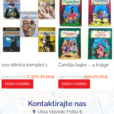
100 otkrića komplet 1
Čarolija bajke – 4 knjige
2.370,00
рсд
990,00
рсд
3.950,00
рсд
1.400,00
рсд
DODAJ U KORPU
DODAJ U KORPU
Kontaktirajte nas
Ulica Vojvode Petka 5