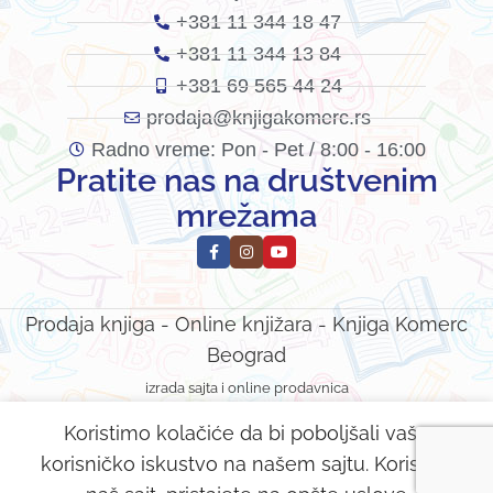
+381 11 344 18 47
+381 11 344 13 84
+381 69 565 44 24
prodaja@knjigakomerc.rs
Radno vreme: Pon - Pet / 8:00 - 16:00
Pratite nas na društvenim
mrežama
Prodaja knjiga - Online knjižara - Knjiga Komerc
Beograd
izrada sajta i online prodavnica
Koristimo kolačiće da bi poboljšali vaše
Tarzan u
700,00
рсд
korisničko iskustvo na našem sajtu. Koristeći
DODAJ
podzemnom
560,00
рсд
svetu
odavnica
Telefon
Email
Moj nalog