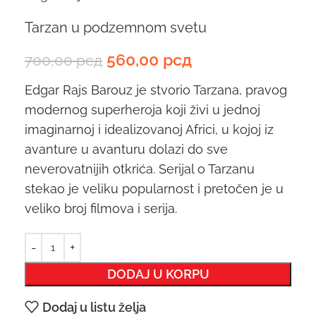
Tarzan u podzemnom svetu
560,00
рсд
700,00
рсд
Edgar Rajs Barouz je stvorio Tarzana, pravog
modernog superheroja koji živi u jednoj
imaginarnoj i idealizovanoj Africi, u kojoj iz
avanture u avanturu dolazi do sve
neverovatnijih otkrića. Serijal o Tarzanu
stekao je veliku popularnost i pretočen je u
veliko broj filmova i serija.
DODAJ U KORPU
Dodaj u listu želja