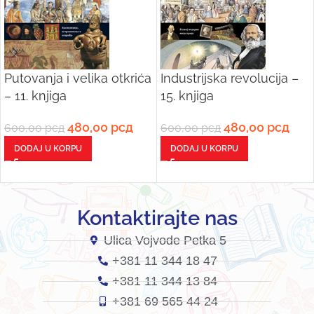
Putovanja i velika otkrića
Industrijska revolucija –
– 11. knjiga
15. knjiga
480,00
рсд
480,00
рсд
600,00
рсд
600,00
рсд
DODAJ U KORPU
DODAJ U KORPU
Kontaktirajte nas
Ulica Vojvode Petka 5
+381 11 344 18 47
+381 11 344 13 84
+381 69 565 44 24