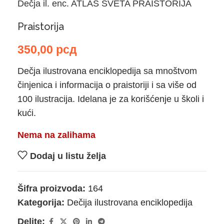
Dečja il. enc. ATLAS SVETA PRAISTORIJA
Praistorija
350,00
рсд
Dečja ilustrovana enciklopedija sa mnoštvom
činjenica i informacija o praistoriji i sa više od
100 ilustracija. Idelana je za korišćenje u školi i
kući.
Nema na zalihama
Dodaj u listu želja
Šifra proizvoda:
164
Kategorija:
Dečija ilustrovana enciklopedija
Delite: