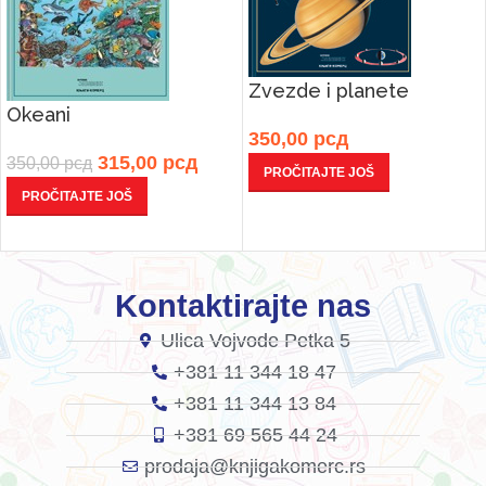
Zvezde i planete
Okeani
350,00
рсд
315,00
рсд
350,00
рсд
PROČITAJTE JOŠ
PROČITAJTE JOŠ
Kontaktirajte nas
Ulica Vojvode Petka 5
+381 11 344 18 47
+381 11 344 13 84
+381 69 565 44 24
prodaja@knjigakomerc.rs