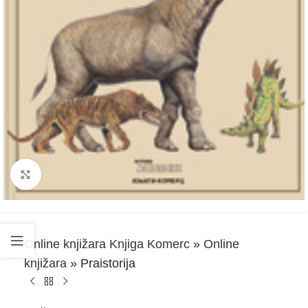
Kliknite za uvećanje
Online knjižara Knjiga Komerc
»
Online
knjižara
»
Praistorija